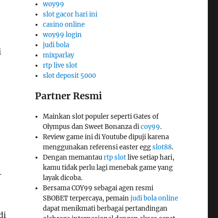
woy99
slot gacor hari ini
casino online
woy99 login
judi bola
i
mixparlay
rtp live slot
slot deposit 5000
Partner Resmi
Mainkan slot populer seperti Gates of
Olympus dan Sweet Bonanza di
coy99
.
Review game ini di Youtube dipuji karena
menggunakan referensi easter egg
slot88
.
Dengan memantau
rtp slot
live setiap hari,
kamu tidak perlu lagi menebak game yang
-
layak dicoba.
Bersama COY99 sebagai agen resmi
SBOBET terpercaya, pemain
judi bola online
dapat menikmati berbagai pertandingan
di