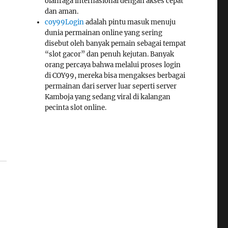
olahraga internasional dengan akses cepat
dan aman.
coy99Login
adalah pintu masuk menuju
dunia permainan online yang sering
disebut oleh banyak pemain sebagai tempat
“slot gacor” dan penuh kejutan. Banyak
orang percaya bahwa melalui proses login
di COY99, mereka bisa mengakses berbagai
permainan dari server luar seperti server
Kamboja yang sedang viral di kalangan
pecinta slot online.