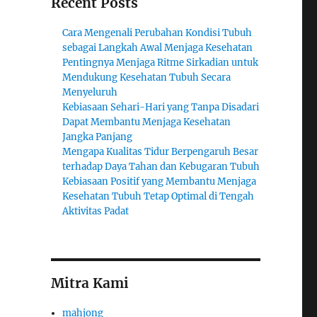
Recent Posts
Cara Mengenali Perubahan Kondisi Tubuh
sebagai Langkah Awal Menjaga Kesehatan
Pentingnya Menjaga Ritme Sirkadian untuk
Mendukung Kesehatan Tubuh Secara
Menyeluruh
Kebiasaan Sehari-Hari yang Tanpa Disadari
Dapat Membantu Menjaga Kesehatan
Jangka Panjang
Mengapa Kualitas Tidur Berpengaruh Besar
terhadap Daya Tahan dan Kebugaran Tubuh
Kebiasaan Positif yang Membantu Menjaga
Kesehatan Tubuh Tetap Optimal di Tengah
Aktivitas Padat
Mitra Kami
mahjong