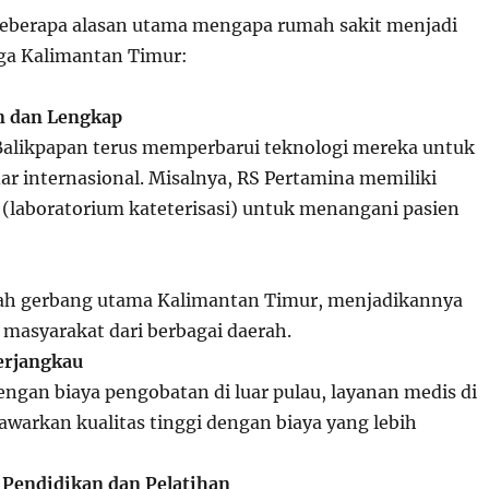
beberapa alasan utama mengapa rumah sakit menjadi
rga Kalimantan Timur:
n dan Lengkap
Balikpapan terus memperbarui teknologi mereka untuk
ar internasional. Misalnya, RS Pertamina memiliki
ab (laboratorium kateterisasi) untuk menangani pasien
lah gerbang utama Kalimantan Timur, menjadikannya
 masyarakat dari berbagai daerah.
erjangkau
ngan biaya pengobatan di luar pulau, layanan medis di
warkan kualitas tinggi dengan biaya yang lebih
Pendidikan dan Pelatihan