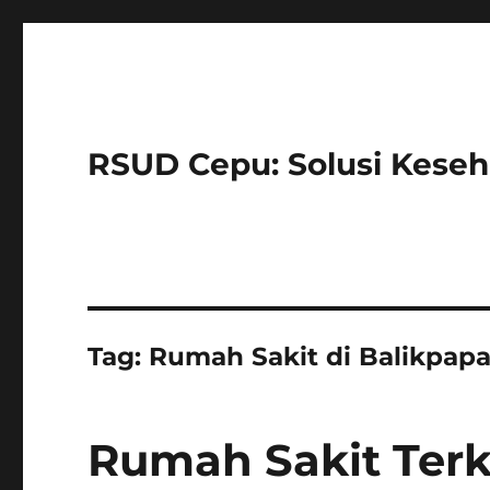
RSUD Cepu: Solusi Kese
Tag:
Rumah Sakit di Balikpap
Rumah Sakit Ter