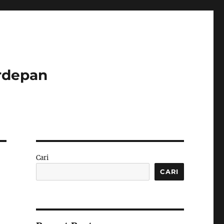
rdepan
Cari
CARI
n