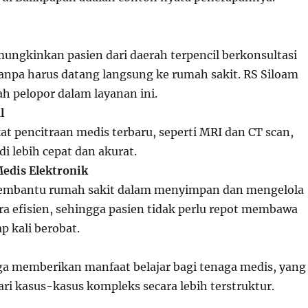
ungkinkan pasien dari daerah terpencil berkonsultasi
anpa harus datang langsung ke rumah sakit. RS Siloam
h pelopor dalam layanan ini.
l
t pencitraan medis terbaru, seperti MRI dan CT scan,
i lebih cepat dan akurat.
edis Elektronik
membantu rumah sakit dalam menyimpan dan mengelola
ra efisien, sehingga pasien tidak perlu repot membawa
ap kali berobat.
uga memberikan manfaat belajar bagi tenaga medis, yang
ri kasus-kasus kompleks secara lebih terstruktur.