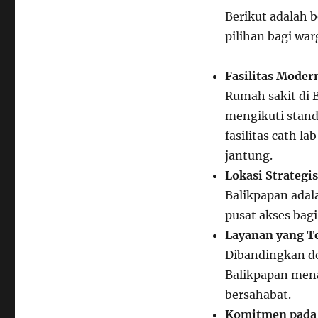
Berikut adalah 
pilihan bagi wa
Fasilitas Moder
Rumah sakit di 
mengikuti stand
fasilitas cath l
jantung.
Lokasi Strategis
Balikpapan ada
pusat akses bagi
Layanan yang T
Dibandingkan de
Balikpapan mena
bersahabat.
Komitmen pada 