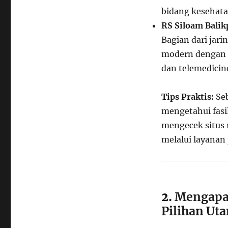
bidang kesehata
RS Siloam Bali
Bagian dari jar
modern dengan fo
dan telemedicin
Tips Praktis:
Seb
mengetahui fasil
mengecek situs
melalui layanan
2.
Mengapa 
Pilihan Ut