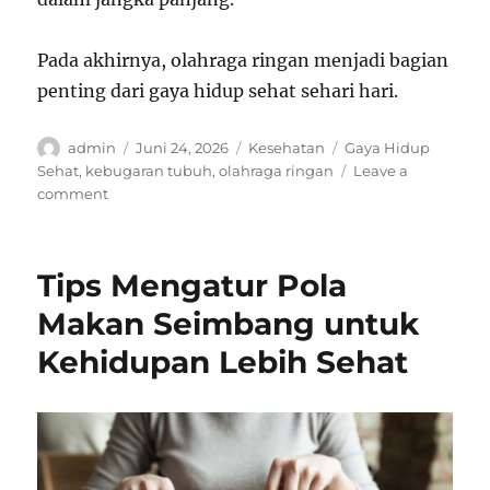
Pada akhirnya, olahraga ringan menjadi bagian
penting dari gaya hidup sehat sehari hari.
Author
Posted
Categories
Tags
admin
Juni 24, 2026
Kesehatan
Gaya Hidup
on
Sehat
,
kebugaran tubuh
,
olahraga ringan
Leave a
on
comment
Peran
Olahraga
Ringan
Tips Mengatur Pola
dalam
Menjaga
Makan Seimbang untuk
Kebugaran
Kehidupan Lebih Sehat
Tubuh
Harian