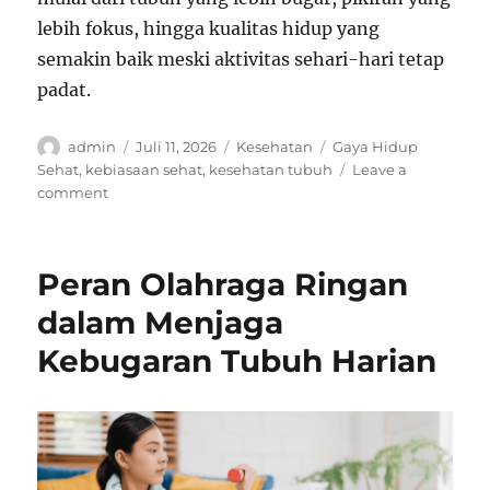
lebih fokus, hingga kualitas hidup yang
semakin baik meski aktivitas sehari-hari tetap
padat.
Author
Posted
Categories
Tags
admin
Juli 11, 2026
Kesehatan
Gaya Hidup
on
Sehat
,
kebiasaan sehat
,
kesehatan tubuh
Leave a
on
comment
Kebiasaan
Positif
yang
Peran Olahraga Ringan
Membantu
Menjaga
dalam Menjaga
Kesehatan
Kebugaran Tubuh Harian
Tubuh
Tetap
Optimal
di
Tengah
Aktivitas