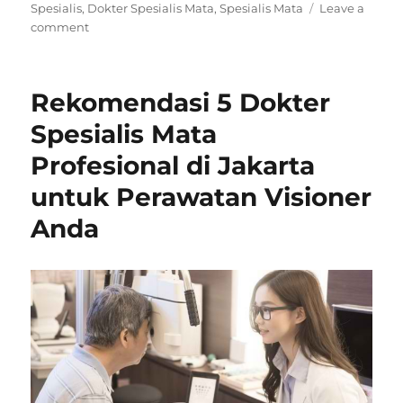
on
Spesialis
,
Dokter Spesialis Mata
,
Spesialis Mata
Leave a
on
comment
Mata
Bermasalah?
Ini
Rekomendasi 5 Dokter
5
Dokter
Spesialis Mata
Spesialis
Profesional di Jakarta
Mata
Favorit
untuk Perawatan Visioner
di
Jakarta
Anda