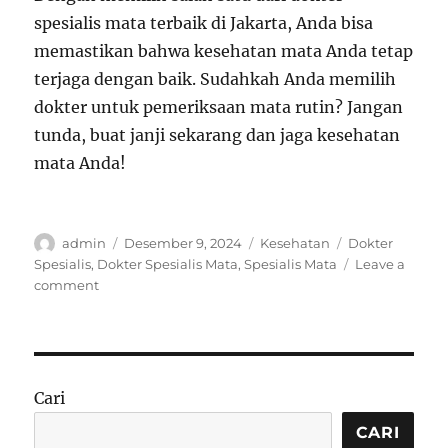
spesialis mata terbaik di Jakarta, Anda bisa
memastikan bahwa kesehatan mata Anda tetap
terjaga dengan baik. Sudahkah Anda memilih
dokter untuk pemeriksaan mata rutin? Jangan
tunda, buat janji sekarang dan jaga kesehatan
mata Anda!
Author
Posted
Categories
Tags
admin
Desember 9, 2024
Kesehatan
Dokter
on
Spesialis
,
Dokter Spesialis Mata
,
Spesialis Mata
Leave a
on
comment
Rekomendasi
5
Dokter
Spesialis
Mata
Cari
Profesional
di
CARI