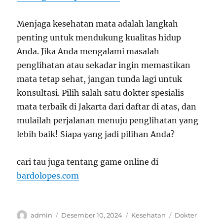
Menjaga kesehatan mata adalah langkah
penting untuk mendukung kualitas hidup
Anda. Jika Anda mengalami masalah
penglihatan atau sekadar ingin memastikan
mata tetap sehat, jangan tunda lagi untuk
konsultasi. Pilih salah satu dokter spesialis
mata terbaik di Jakarta dari daftar di atas, dan
mulailah perjalanan menuju penglihatan yang
lebih baik! Siapa yang jadi pilihan Anda?
cari tau juga tentang game online di
bardolopes.com
Author
Posted
Categories
Tags
admin
Desember 10, 2024
Kesehatan
Dokter