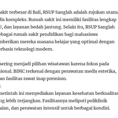
akit terbesar di Bali, RSUP Sanglah adalah rujukan utam
s kompleks. Rumah sakit ini memiliki fasilitas lengkap
U, dan layanan bedah jantung. Selain itu, RSUP Sanglah
sebagai rumah sakit pendidikan bagi mahasiswa
berikan mereka suasana belajar yang optimal dengan
erbasis teknologi modern.
 sering menjadi pilihan wisatawan karena fokus pada
sional. BIMC terkenal dengan perawatan medis estetika,
an fasilitas rawat inap premium.
a
erintah ini menyediakan layanan kesehatan berkualita
g lebih terjangkau. Fasilitasnya meliputi poliklinik
 jalan, dan perawatan intensif untuk berbagai kondisi.