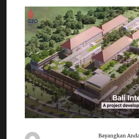
Bayangkan Anda 