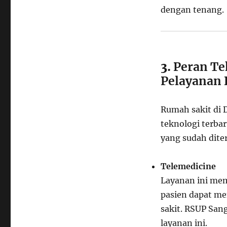
dengan tenang.
3.
Peran Te
Pelayanan 
Rumah sakit di
teknologi terba
yang sudah dite
Telemedicine
Layanan ini mem
pasien dapat me
sakit. RSUP San
layanan ini.