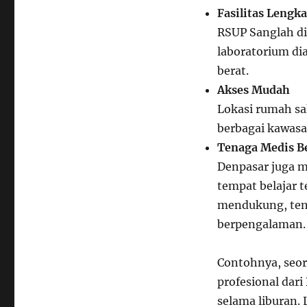
Fasilitas Lengk
RSUP Sanglah di
laboratorium d
berat.
Akses Mudah
Lokasi rumah sa
berbagai kawasa
Tenaga Medis Be
Denpasar juga m
tempat belajar t
mendukung, tena
berpengalaman.
Contohnya, seor
profesional dari
selama liburan.