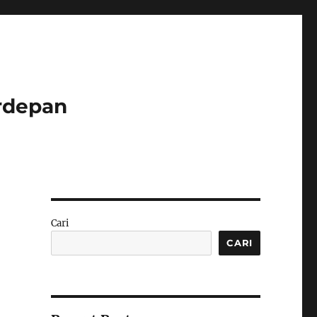
rdepan
Cari
CARI