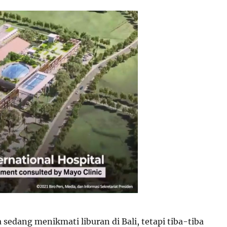
sedang menikmati liburan di Bali, tetapi tiba-tiba