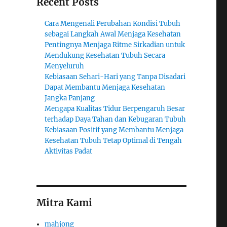
Recent Posts
Cara Mengenali Perubahan Kondisi Tubuh
sebagai Langkah Awal Menjaga Kesehatan
Pentingnya Menjaga Ritme Sirkadian untuk
Mendukung Kesehatan Tubuh Secara
Menyeluruh
Kebiasaan Sehari-Hari yang Tanpa Disadari
Dapat Membantu Menjaga Kesehatan
Jangka Panjang
Mengapa Kualitas Tidur Berpengaruh Besar
terhadap Daya Tahan dan Kebugaran Tubuh
Kebiasaan Positif yang Membantu Menjaga
Kesehatan Tubuh Tetap Optimal di Tengah
Aktivitas Padat
Mitra Kami
mahjong