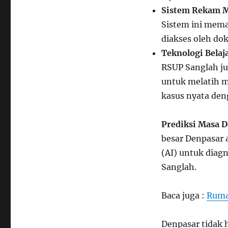
Sistem Rekam M
Sistem ini mem
diakses oleh do
Teknologi Belaj
RSUP Sanglah j
untuk melatih 
kasus nyata deng
Prediksi Masa D
besar Denpasar 
(AI) untuk diagn
Sanglah.
Baca juga :
Ruma
Denpasar tidak h