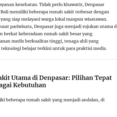
anan kesehatan. Tidak perlu khawatir, Denpasar
a Bali memiliki beberapa rumah sakit terbesar dengan
n yang siap melayani warga lokal maupun wisatawan.
pusat pariwisata, Denpasar juga menjadi rujukan utama d
n berkat keberadaan rumah sakit besar yang
nan medis berkualitas tinggi, tenaga ahli yang
teknologi belajar terkini untuk para praktisi medis.
kit Utama di Denpasar: Pilihan Tepat
agai Kebutuhan
ki beberapa rumah sakit yang menjadi andalan, di