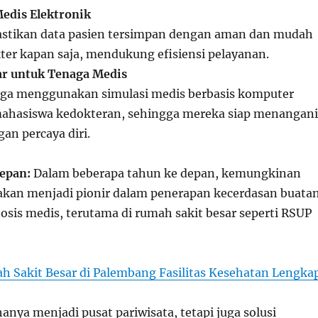
edis Elektronik
astikan data pasien tersimpan dengan aman dan mudah
kter kapan saja, mendukung efisiensi pelayanan.
ar untuk Tenaga Medis
uga menggunakan simulasi medis berbasis komputer
mahasiswa kedokteran, sehingga mereka siap menangani
an percaya diri.
epan:
Dalam beberapa tahun ke depan, kemungkinan
akan menjadi pionir dalam penerapan kecerdasan buata
osis medis, terutama di rumah sakit besar seperti RSUP
h Sakit Besar di Palembang Fasilitas Kesehatan Lengka
anya menjadi pusat pariwisata, tetapi juga solusi